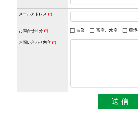
メールアドレス
(
*
)
農業
畜産、水産
環境
お問合せ区分
(
*
)
お問い合わせ内容
(
*
)
送 信